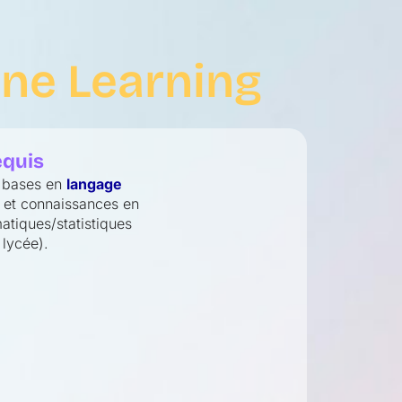
ine Learning
equis
 bases en
langage
et connaissances en
tiques/statistiques
 lycée).