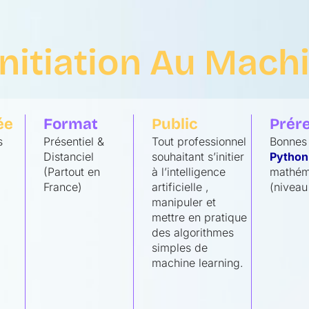
nitiation Au Mach
ée
Format
Public
Prér
s
Présentiel &
Tout professionnel
Bonnes
Distanciel
souhaitant s’initier
Python
(Partout en
à l’intelligence
mathéma
France)
artificielle ,
(niveau
manipuler et
mettre en pratique
des algorithmes
simples de
machine learning.