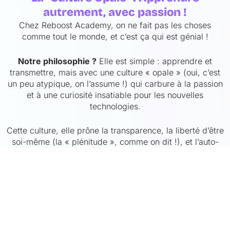
autrement, avec passion !
Chez Reboost Academy, on ne fait pas les choses
comme tout le monde, et c’est ça qui est génial !
Notre philosophie ?
Elle est simple : apprendre et
transmettre, mais avec une culture « opale » (oui, c’est
un peu atypique, on l’assume !) qui carbure à la passion
et à une curiosité insatiable pour les nouvelles
technologies.
Cette culture, elle prône la transparence, la liberté d’être
soi-même (la « plénitude », comme on dit !), et l’auto-
gestion. En gros, chacun peut s’exprimer, apporter sa
pierre à l’édifice, et contribuer de manière 100%
authentique.
Résultat ?
On maximise l’acquisition et le partage des
connaissances en IA, Data Science et Développement
Web. Et ça, c’est tout bénef pour vous, nos futurs