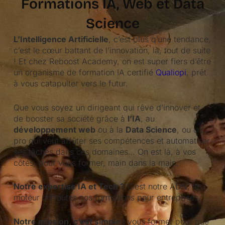
Formations IA, Web et Data
Science
L’Intelligence Artificielle
, c’est plus q’une tendance,
c’est le cœur battant de l’innovation, là, tout de suite
! Et chez Reboost Academy, on est super fiers d’être
un organisme de formation IA certifié
Qualiopi
, prêt
à vous catapulter vers le futur.
Que vous soyez un dirigeant qui rêve d’innover et
de booster sa société grâce à
l’IA
, au
développement web
ou à la
Data Science
, ou un
pro qui veut affûter ses compétences et automatiser
ses tâches dans ces domaines… On est là, à vos
côtés, pour vous former, main dans la main.
Notre expertise IA et Tech ?
C’est notre ADN, le
moteur de toutes nos formations pour entreprises.
Notre mission, c’est simple :
vous former pour que