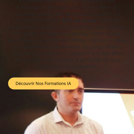
En Machine Learning, il est souvent dit que
« Garbage In, Garbage Out » (ce qui entre de
mauvaise qualité, sort de mauvaise qualité). La
vérité est qu’environ
80% du temps
d’un Data
Scientist est consacré à la préparation des données.
Un modèle de Machine Learning, même le plus
sophistiqué, ne sera jamais meilleur que les données
sur lesquelles il a été entraîné. Ce guide détaillé
vous révèle les étapes cruciales de la préparation
des données pour garantir la performance et la
fiabilité de vos modèles IA.
Découvrir Nos Formations IA