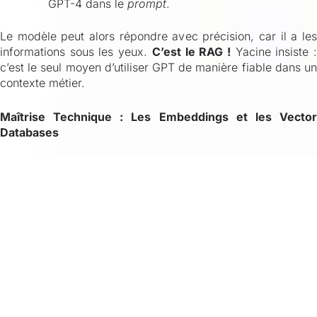
GPT-4 dans le
prompt
.
Le modèle peut alors répondre avec précision, car il a les
informations sous les yeux.
C’est le RAG !
Yacine insiste 
c’est le seul moyen d’utiliser GPT de manière fiable dans un
contexte métier.
Maîtrise Technique : Les Embeddings et les Vector
Databases
Nous ne vous ferons pas seulement lire des schémas. Nous
allons
[coder ensemble]
(approche ultra-pratique garantie
!) l’indexation de documents, la gestion des
chunks
de
texte, et la mise en place de la recherche de similarité
vectorielle. Pour un développeur ou un
data scientist
(votre
public !), c’est la compétence qui change la donne.
La Tarification : Maîtriser les Tokens ou Mourir
Une
[formation openai]
sérieuse doit aborder l’argent ! La